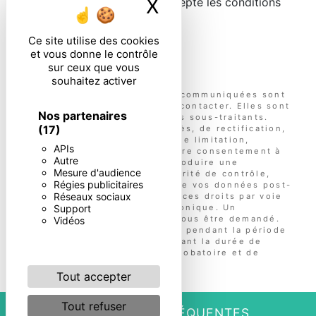
X
Masquer le ban
En cochant cette case, j'accepte les conditions
particulières ci-dessous **
Ce site utilise des cookies
et vous donne le contrôle
ENVOYER
sur ceux que vous
souhaitez activer
** Les données personnelles communiquées sont
nécessaires aux fins de vous contacter. Elles sont
Nos partenaires
destinées à l'entreprise et ses sous-traitants.
(17)
Vous disposez de droits d’accès, de rectification,
d’effacement, de portabilité, de limitation,
APIs
d’opposition, de retrait de votre consentement à
Autre
tout moment et du droit d’introduire une
Mesure d'audience
réclamation auprès d’une autorité de contrôle,
Régies publicitaires
ainsi que d’organiser le sort de vos données post-
Réseaux sociaux
mortem. Vous pouvez exercer ces droits par voie
Support
postale ou par courrier électronique. Un
justificatif d'identité pourra vous être demandé.
Vidéos
Nous conservons vos données pendant la période
de prise de contact puis pendant la durée de
prescription légale aux fins probatoire et de
gestion des contentieux.
Tout accepter
Tout refuser
RECHERCHES FRÉQUENTES