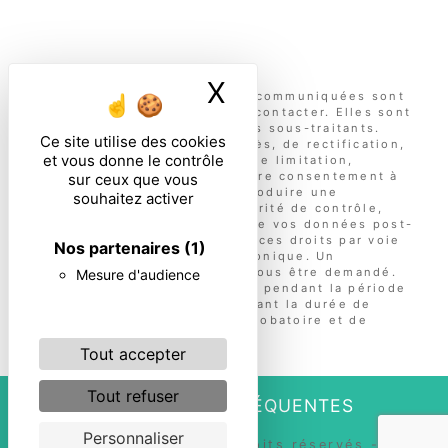
ENVOYER
X
Masquer le ban
** Les données personnelles communiquées sont
nécessaires aux fins de vous contacter. Elles sont
destinées à l'entreprise et ses sous-traitants.
Ce site utilise des cookies
Vous disposez de droits d’accès, de rectification,
et vous donne le contrôle
d’effacement, de portabilité, de limitation,
d’opposition, de retrait de votre consentement à
sur ceux que vous
tout moment et du droit d’introduire une
souhaitez activer
réclamation auprès d’une autorité de contrôle,
ainsi que d’organiser le sort de vos données post-
mortem. Vous pouvez exercer ces droits par voie
Nos partenaires
(1)
postale ou par courrier électronique. Un
justificatif d'identité pourra vous être demandé.
Mesure d'audience
Nous conservons vos données pendant la période
de prise de contact puis pendant la durée de
prescription légale aux fins probatoire et de
gestion des contentieux.
Tout accepter
Tout refuser
RECHERCHES FRÉQUENTES
Personnaliser
©
Vistalid
- 2026 - Tous droits réservés -